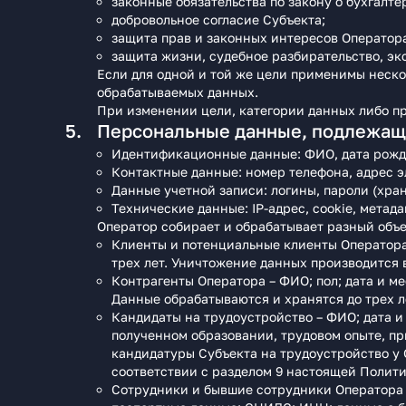
законные обязательства по закону о бухгалте
добровольное согласие Субъекта;
защита прав и законных интересов Оператора
защита жизни, судебное разбирательство, эк
Если для одной и той же цели применимы неско
обрабатываемых данных.
При изменении цели, категории данных либо пр
Персональные данные, подлежащ
Идентификационные данные: ФИО, дата рожд
Контактные данные: номер телефона, адрес э
Данные учетной записи: логины, пароли (хра
Технические данные: IP-адрес, cookie, метада
Оператор собирает и обрабатывает разный объе
Клиенты и потенциальные клиенты Оператора
трех лет. Уничтожение данных производится 
Контрагенты Оператора – ФИО; пол; дата и 
Данные обрабатываются и хранятся до трех л
Кандидаты на трудоустройство – ФИО; дата 
полученном образовании, трудовом опыте, п
кандидатуры Субъекта на трудоустройство у О
соответствии с разделом 9 настоящей Полити
Сотрудники и бывшие сотрудники Оператора –