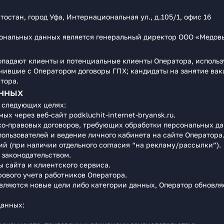
остан, город Уфа, Интернациональная ул., д.105/1, офис 16
ональных данных является генеральный директор ООО «Медов
падают клиенты и потенциальные клиенты Оператора, использую
ючившие с Оператором договоры ГПХ; кандидаты на занятие ва
тора.
анных
 следующих целях:
х через веб‑сайт podkluchit-internet-bryansk.ru.
о-правовых договоров, требующих обработки персональных да
ользователей и ведение личного кабинета на сайте Оператора
й (при наличии отдельного согласия “на рекламу/рассылки”).
законодательством.
 сайта и клиентского сервиса.
ового учета работников Оператора.
ляются новые цели либо категории данных, Оператор обновляе
данных: