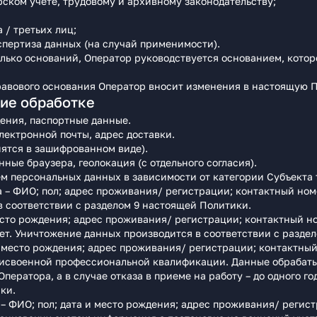
рском учете, трудовому и архивному законодательству;
 / третьих лиц;
спертиза данных (на случай применимости).
лько оснований, Оператор руководствуется основанием, кото
авового основания Оператор вносит изменения в настоящую П
ие обработке
ения, паспортные данные.
лектронной почты, адрес доставки.
нятся в зашифрованном виде).
нные браузера, геолокация (с отдельного согласия).
м персональных данных в зависимости от категории Субъекта 
 – ФИО; пол; адрес проживания/ регистрации; контактный ном
в соответствии с разделом 9 настоящей Политики.
место рождения; адрес проживания/ регистрации; контактный 
ет. Уничтожение данных производится в соответствии с разде
и место рождения; адрес проживания/ регистрации; контактны
рисвоенной профессиональной квалификации. Данные обрабаты
ператора, а в случае отказа в приеме на работу – до одного г
ки.
 ФИО; пол; дата и место рождения; адрес проживания/ регист