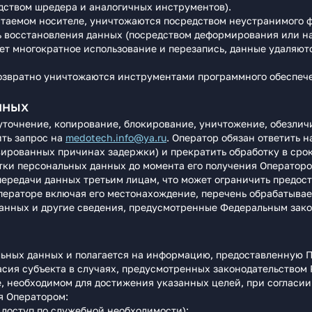
ством шредера и аналогичных инструментов).
таемом носителе, уничтожаются посредством неустранимого ф
ь восстановления данных (посредством деформирования или 
гает многократное использование и перезапись, данные удаляю
озвратно уничтожаются инструментами программного обеспече
нных
, уточнение, копирование, блокирование, уничтожение, обезли
ить запрос на
medotech.info@ya.ru
. Оператор обязан ответить н
ированных причинах задержки) и прекратить обработку в срок
отки персональных данных до момента его получения Операторо
передачи данных третьим лицам, что может ограничить предост
ператоре включая его местонахождение, перечень обрабатывае
данных и другие сведения, предусмотренные Федеральным зак
льных данных и полагается на информацию, предоставленную П
асия субъекта в случаях, предусмотренных законодательством 
е, необходимом для достижения указанных целей, при согласии
я Оператором:
доступ по служебной необходимости);