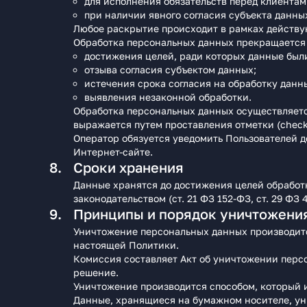
для исполнения обязательств перед клиентам
при наличии явного согласия субъекта данны
Любое раскрытие происходит в рамках действую
Обработка персональных данных прекращается 
достижения целей, ради которых данные был
отзыва согласия субъектом данных;
истечения срока согласия на обработку данн
выявления незаконной обработки.
Обработка персональных данных осуществляется
выражается путем проставления отметки (chec
Оператор обязуется уведомить Пользователей д
Интернет-сайте.
Сроки хранения
Данные хранятся до достижения целей обработк
законодательством (ст. 21 ФЗ 152-ФЗ, ст. 29 ФЗ 
Принципы и порядок уничтожени
Уничтожение персональных данных производит
настоящей Политики.
Комиссия составляет Акт об уничтожении перс
решение.
Уничтожение производится способом, который 
Данные, хранящиеся на бумажном носителе, ун