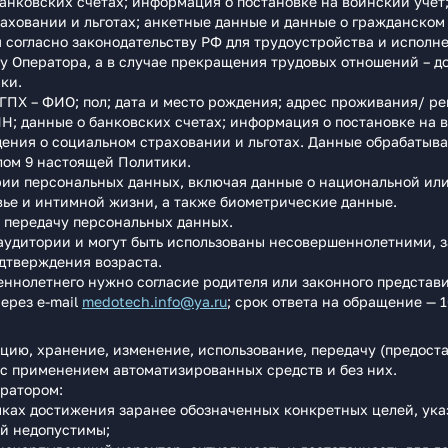
анковских счетах; информация о постановке на воинский учет
аховании и льготах; анкетные данные и данные о гражданском
я согласно законодательству РФ для трудоустройства и исполн
 у Оператора, а в случае прекращения трудовых отношений – д
ки.
ГПХ – ФИО; пол; дата и место рождения; адрес проживания/ р
Н; данные о банковских счетах; информация о постановке на 
ения о социальном страховании и льготах. Данные обрабатыва
лом 9 настоящей Политики.
рии персональных данных, включая данные о национальной ил
ье и интимной жизни, а также биометрические данные.
 передачу персональных данных.
аудитории и могут быть использованы несовершеннолетними, з
дтверждения возраста.
ннолетнего нужно согласие родителя или законного представи
ерез e‑mail
medotech.info@ya.ru
; срок ответа на обращение — 
цию, хранение, изменение, использование, передачу (предоста
с применением автоматизированных средств и без них.
ратором:
ках достижения заранее обозначенных конкретных целей, ука
ей недопустимы;