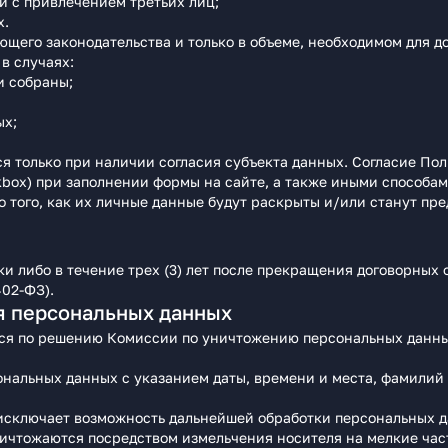
и с привлечением третьих лиц;
х.
щего законодательства и только в объеме, необходимом для д
в случаях:
и собраны;
ых;
 только при наличии согласия субъекта данных. Согласие По
kbox) при заполнении формы на сайте, а также иными способа
о того, как их личные данные будут раскрыты и/или станут п
и либо в течение трех (3) лет после прекращения договорных 
402-ФЗ).
я персональных данных
ся по решению Комиссии по уничтожению персональных данны
ональных данных с указанием даты, времени и места, фамилий
исключает возможность дальнейшей обработки персональных д
ичтожаются посредством измельчения носителя на мелкие част