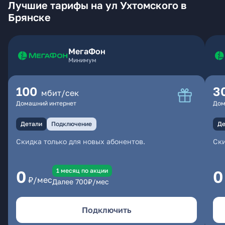
Лучшие тарифы на ул Ухтомского в
Брянске
МегаФон
Минимум
100
3
мбит/сек
Домашний интернет
Дом
Детали
Подключение
Де
Скидка только для новых абонентов.
Ски
1 месяц по акции
0
0
₽/мес
Далее
700
₽/мес
Подключить