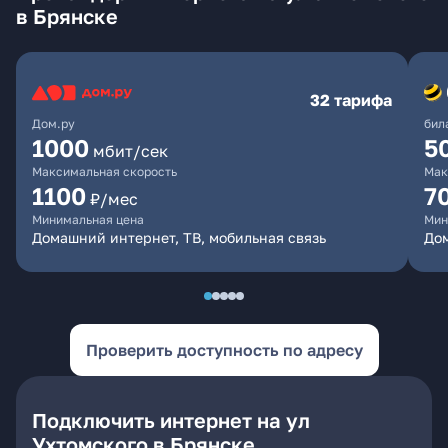
в Брянске
32 тарифа
Дом.ру
бил
1000
5
мбит/сек
Максимальная скорость
Мак
1100
7
₽/мес
Минимальная цена
Мин
Домашний интернет, ТВ, мобильная связь
Дом
Проверить доступность по адресу
Подключить интернет на ул
Ухтомского в Брянске