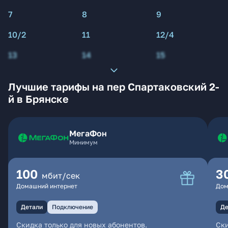
7
8
9
10/2
11
12/4
13
14
15
Лучшие тарифы на пер Спартаковский 2-
й в Брянске
МегаФон
Минимум
100
3
мбит/сек
Домашний интернет
Дом
Детали
Подключение
Де
Скидка только для новых абонентов.
Ски