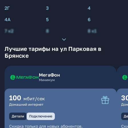
2Г
3
4
4А
5
6
7 к2
8
8 к1
Лучшие тарифы на ул Парковая в
Брянске
МегаФон
Минимум
100
3
мбит/сек
Домашний интернет
Дом
Детали
Подключение
Де
Скидка только для новых абонентов.
Ски