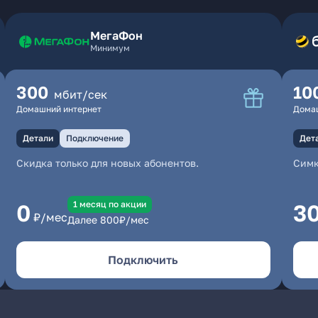
МегаФон
Минимум
300
10
мбит/сек
Домашний интернет
Дома
Детали
Подключение
Дет
Скидка только для новых абонентов.
Симк
1 месяц по акции
0
3
₽/мес
Далее
800
₽/мес
Подключить