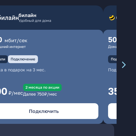
билайн
Удобный для дома
0
500
мбит/сек
мбит
шний интернет
Домашний инте
али
Подключение
Подключение
а в подарок на 3 мес.
Подключени
2 месяцa по акции
00
350
₽/мес
₽/м
Далее
750
₽/мес
Подключить