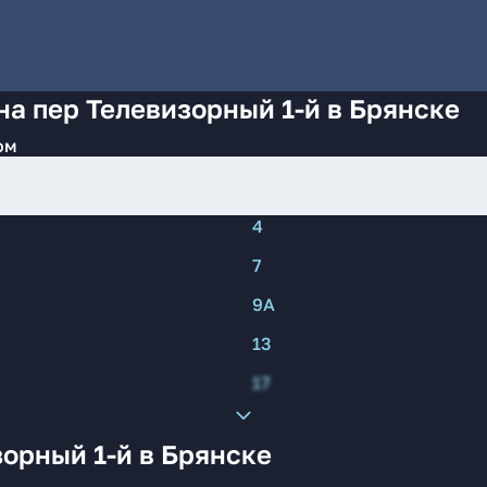
на пер Телевизорный 1-й в Брянске
ом
4
7
9А
13
17
орный 1-й в Брянске