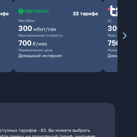
рифа
32 тарифа
МегаФон
t2
300
300
мбит/сек
мбит/
Максимальная скорость
Максимальная 
700
750
₽/мес
₽/мес
Минимальная цена
Минимальная ц
Домашний интернет
Домашний ин
ступных тарифов - 83. Вы можете выбрать
дайте заявку на подходящий тариф, учитывая