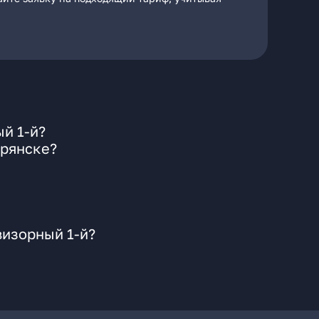
й 1-й?
Брянске?
визорный 1-й?