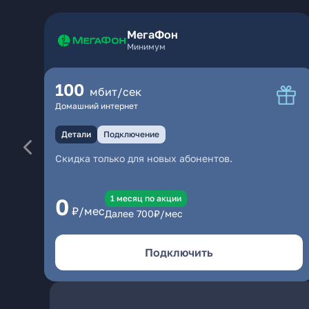
МегаФон
Минимум
100
мбит/сек
Домашний интернет
Детали
Подключение
Скидка только для новых абонентов.
1 месяц по акции
0
₽/мес
Далее
700
₽/мес
Подключить