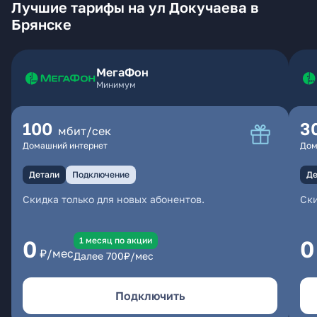
Лучшие тарифы на ул Докучаева в
Брянске
МегаФон
Минимум
100
3
мбит/сек
Домашний интернет
Дом
Детали
Подключение
Де
Скидка только для новых абонентов.
Ски
1 месяц по акции
0
0
₽/мес
Далее
700
₽/мес
Подключить