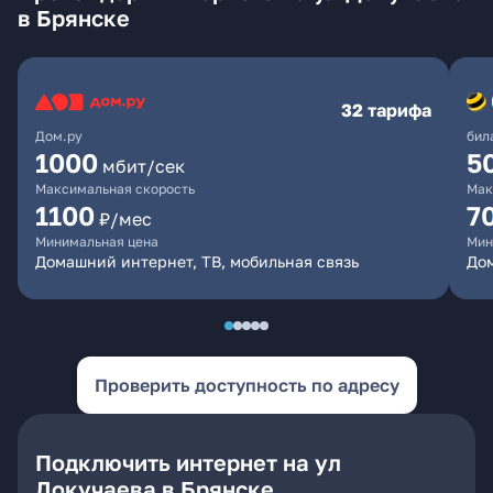
в Брянске
32 тарифа
Дом.ру
бил
1000
5
мбит/сек
Максимальная скорость
Мак
1100
7
₽/мес
Минимальная цена
Мин
Домашний интернет, ТВ, мобильная связь
Дом
Проверить доступность по адресу
Подключить интернет на ул
Докучаева в Брянске