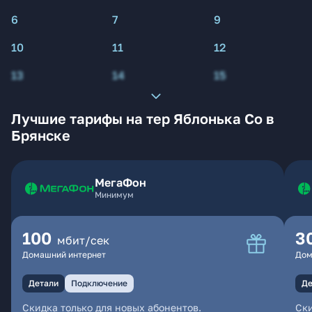
6
7
9
10
11
12
13
14
15
Лучшие тарифы на тер Яблонька Со в
Брянске
МегаФон
Минимум
100
3
мбит/сек
Домашний интернет
Дом
Детали
Подключение
Де
Скидка только для новых абонентов.
Ски