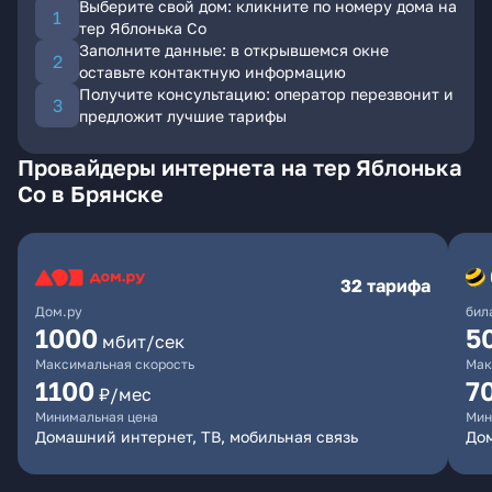
Выберите свой дом: кликните по номеру дома на
тер Яблонька Со
Заполните данные: в открывшемся окне
оставьте контактную информацию
Получите консультацию: оператор перезвонит и
предложит лучшие тарифы
Провайдеры интернета на тер Яблонька
Со в Брянске
32 тарифа
Дом.ру
бил
1000
5
мбит/сек
Максимальная скорость
Мак
1100
7
₽/мес
Минимальная цена
Мин
Домашний интернет, ТВ, мобильная связь
Дом