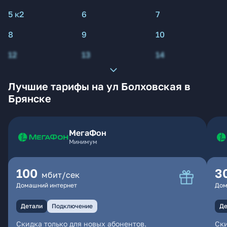
5 к2
6
7
8
9
10
12
13
14
Лучшие тарифы на ул Болховская в
Брянске
МегаФон
Минимум
100
3
мбит/сек
Домашний интернет
Дом
Детали
Подключение
Де
Скидка только для новых абонентов.
Ски