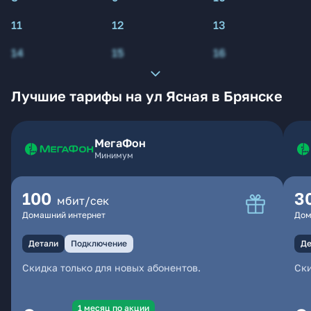
11
12
13
14
15
16
Лучшие тарифы на ул Ясная в Брянске
МегаФон
Минимум
100
3
мбит/сек
Домашний интернет
Дом
Детали
Подключение
Де
Скидка только для новых абонентов.
Ски
1 месяц по акции