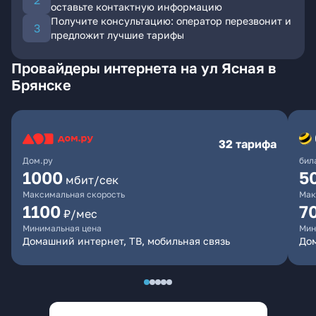
оставьте контактную информацию
Получите консультацию: оператор перезвонит и
предложит лучшие тарифы
Провайдеры интернета на ул Ясная в
Брянске
32 тарифа
Дом.ру
бил
1000
5
мбит/сек
Максимальная скорость
Мак
1100
7
₽/мес
Минимальная цена
Мин
Домашний интернет, ТВ, мобильная связь
Дом