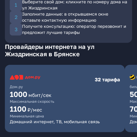
Выберите свой дом: кликните по номеру дома на
ул Жиздринская
Заполните данные: в открывшемся окне
оставьте контактную информацию
Получите консультацию: оператор перезвонит и
предложит лучшие тарифы
Провайдеры интернета на ул
Жиздринская в Брянске
32 тарифа
Дом.ру
бил
1000
5
мбит/сек
Максимальная скорость
Мак
1100
7
₽/мес
Минимальная цена
Мин
Домашний интернет, ТВ, мобильная связь
Дом