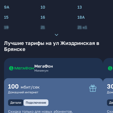
9А
10
13
15
16
18А
19
21
21 к1
Лучшие тарифы на ул Жиздринская в
Брянске
МегаФон
Минимум
100
3
мбит/сек
Домашний интернет
Дом
Детали
Подключение
Де
Скидка только для новых абонентов.
Ски