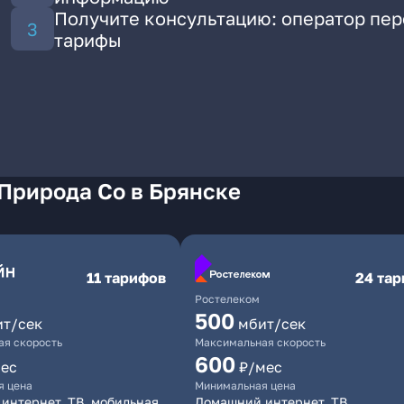
Получите консультацию: оператор пе
тарифы
Природа Со в Брянске
11 тарифов
24 та
Ростелеком
500
ит/сек
мбит/сек
я скорость
Максимальная скорость
600
ес
₽/мес
я цена
Минимальная цена
интернет, ТВ, мобильная
Домашний интернет, ТВ