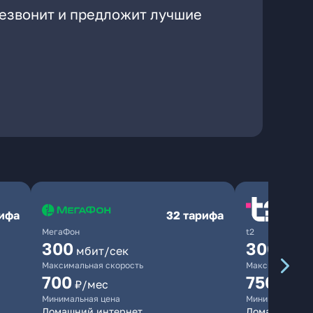
резвонит и предложит лучшие
рифа
32 тарифа
МегаФон
t2
300
300
мбит/сек
мбит/
Максимальная скорость
Максимальная 
700
750
₽/мес
₽/мес
Минимальная цена
Минимальная ц
Домашний интернет
Домашний ин