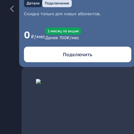
Детали
Подключение
Скидка только для новых абонентов.
1 месяц по акции
0
₽/мес
Далее
700
₽/мес
Подключить