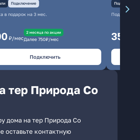
али
Подключение
Подключение
а в подарок на 3 мес.
Подключени
2 месяцa по акции
00
350
₽/мес
₽/м
Далее
750
₽/мес
Подключить
а тер Природа Со
ру дома на тер Природа Со
е оставьте контактную