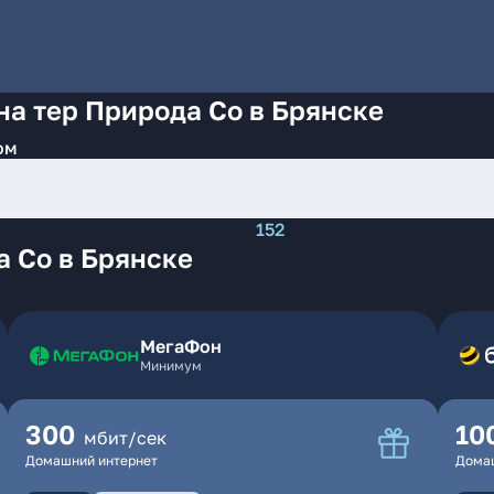
на тер Природа Со в Брянске
ом
152
а Со в Брянске
МегаФон
Минимум
300
10
мбит/сек
Домашний интернет
Дома