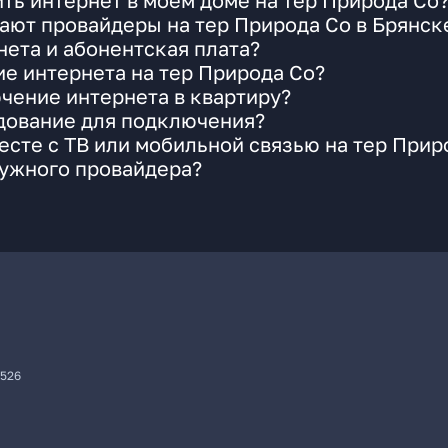
ть интернет в моем доме на тер Природа Со
ают провайдеры на тер Природа Со в Брянск
ета и абонентская плата?
ие интернета на тер Природа Со?
чение интернета в квартиру?
удование для подключения?
сте с ТВ или мобильной связью на тер Прир
нужного провайдера?
7526