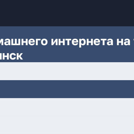
ашнего интернета на 
янск