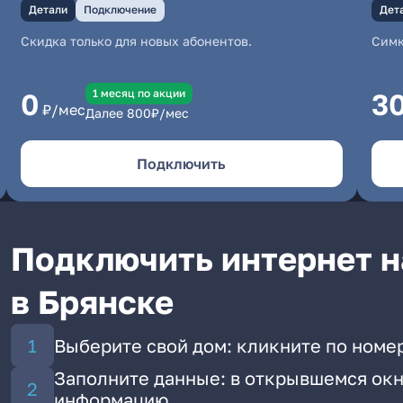
Детали
Подключение
Дет
Скидка только для новых абонентов.
Симк
1 месяц по акции
0
3
₽/мес
Далее
800
₽/мес
Подключить
Подключить интернет н
в Брянске
Выберите свой дом: кликните по номе
Заполните данные: в открывшемся окн
информацию