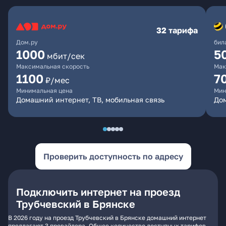
32 тарифа
Дом.ру
бил
1000
5
мбит/сек
Максимальная скорость
Мак
1100
7
₽/мес
Минимальная цена
Мин
Домашний интернет, ТВ, мобильная связь
Дом
Проверить доступность по адресу
Подключить интернет на проезд
Трубчевский в Брянске
В 2026 году на проезд Трубчевский в Брянске домашний интернет
предлагают 3 провайдера. Общее количество доступных тарифов -