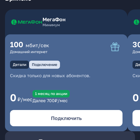
МегаФон
Минимум
100
3
мбит/сек
Домашний интернет
Дом
Детали
Подключение
Де
Скидка только для новых абонентов.
Ски
1 месяц по акции
0
0
₽/мес
Далее
700
₽/мес
Подключить