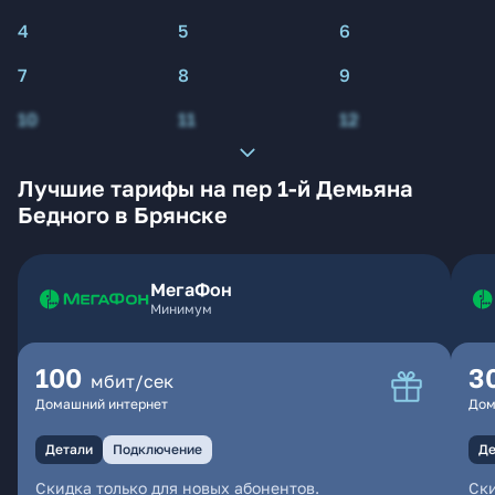
4
5
6
7
8
9
10
11
12
Лучшие тарифы на пер 1-й Демьяна
Бедного в Брянске
МегаФон
Минимум
100
3
мбит/сек
Домашний интернет
Дом
Детали
Подключение
Де
Скидка только для новых абонентов.
Ски