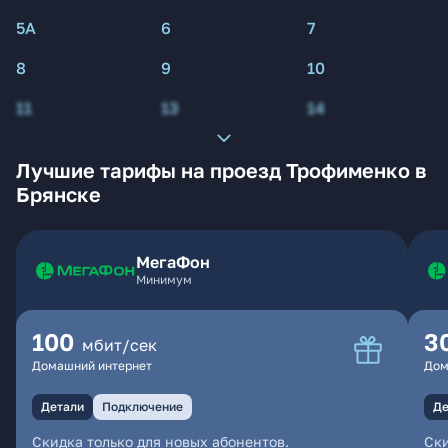
5А
6
7
8
9
10
11
13
14
Лучшие тарифы на проезд Трофименко в
Брянске
МегаФон
Минимум
100
3
мбит/сек
Домашний интернет
Дом
Детали
Подключение
Де
Скидка только для новых абонентов.
Ски