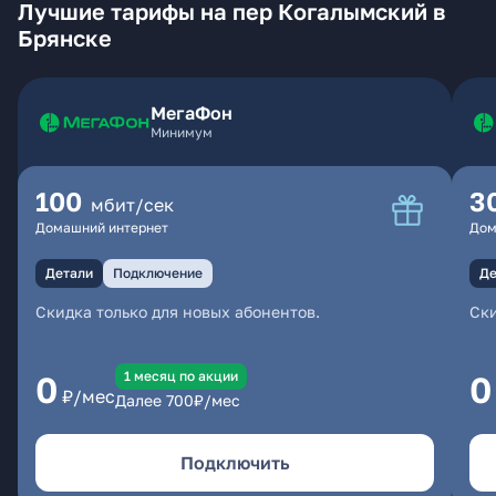
Лучшие тарифы на пер Когалымский в
Брянске
МегаФон
Минимум
100
3
мбит/сек
Домашний интернет
Дом
Детали
Подключение
Де
Скидка только для новых абонентов.
Ски
1 месяц по акции
0
0
₽/мес
Далее
700
₽/мес
Подключить