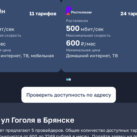
11 тарифов
24 та
Ростелеком
500
ит/сек
мбит/сек
я скорость
Максимальная скорость
600
ес
₽/мес
я цена
Минимальная цена
интернет, ТВ, мобильная
Домашний интернет, ТВ
Проверить доступность по адресу
ул Гоголя в Брянске
нет предлагают 5 провайдеров. Общее количество доступных та
арьируются от 600 до 3249 рублей в месяц. Подайте заявку на