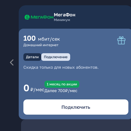
МегаФон
Минимум
100
мбит/сек
Домашний интернет
Детали
Подключение
Скидка только для новых абонентов.
1 месяц по акции
0
₽/мес
Далее
700
₽/мес
Подключить