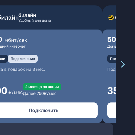
билайн
Удобный для дома
0
500
мбит/сек
мбит
шний интернет
Домашний инте
али
Подключение
Подключение
а в подарок на 3 мес.
Подключени
2 месяцa по акции
00
350
₽/мес
₽/м
Далее
750
₽/мес
Подключить