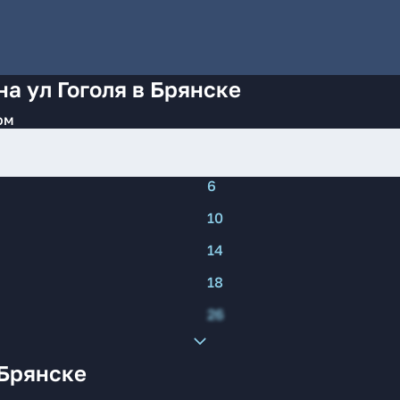
а ул Гоголя в Брянске
ом
6
10
14
18
26
 Брянске