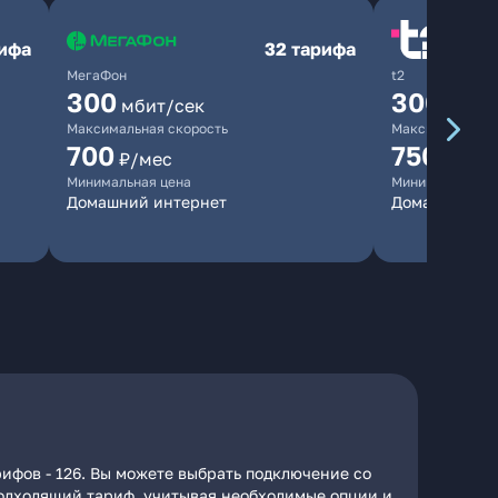
рифа
32 тарифа
МегаФон
t2
300
300
мбит/сек
мбит/
Максимальная скорость
Максимальная 
700
750
₽/мес
₽/мес
Минимальная цена
Минимальная ц
Домашний интернет
Домашний ин
рифов - 126. Вы можете выбрать подключение со
 подходящий тариф, учитывая необходимые опции и