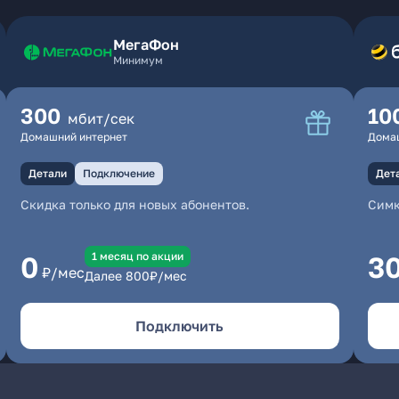
МегаФон
Минимум
300
10
мбит/сек
Домашний интернет
Дома
Детали
Подключение
Дет
Скидка только для новых абонентов.
Симк
1 месяц по акции
0
3
₽/мес
Далее
800
₽/мес
Подключить