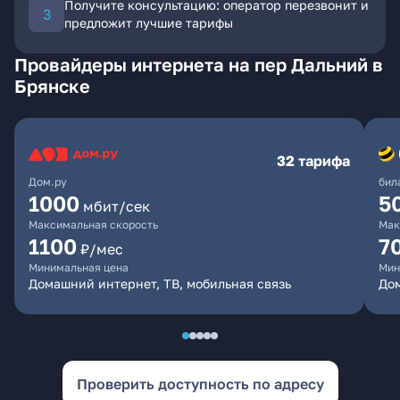
Получите консультацию: оператор перезвонит и
предложит лучшие тарифы
Провайдеры интернета на пер Дальний в
Брянске
32 тарифа
Дом.ру
бил
1000
5
мбит/сек
Максимальная скорость
Мак
1100
7
₽/мес
Минимальная цена
Мин
Домашний интернет, ТВ, мобильная связь
Дом
Проверить доступность по адресу