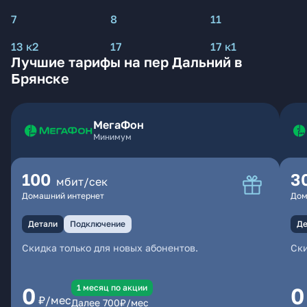
7
8
11
13 к2
17
17 к1
Лучшие тарифы на пер Дальний в
Брянске
МегаФон
Минимум
100
3
мбит/сек
Домашний интернет
Дом
Детали
Подключение
Де
Скидка только для новых абонентов.
Ски
1 месяц по акции
0
0
₽/мес
Далее
700
₽/мес