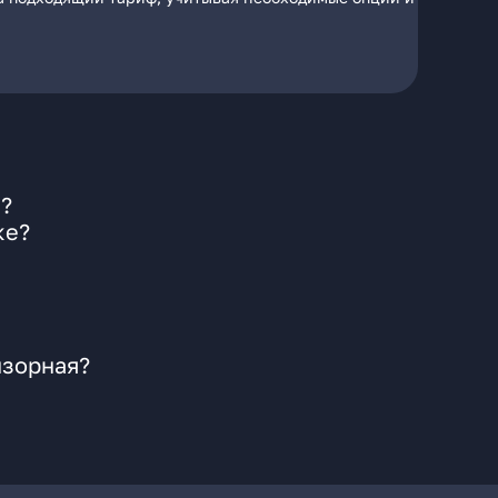
я?
ке?
изорная?