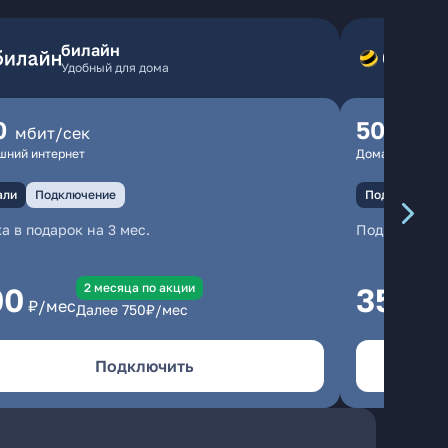
билайн
Удобный для дома
0
500
мбит/сек
мбит
шний интернет
Домашний инте
али
Подключение
Подключение
а в подарок на 3 мес.
Подключени
2 месяцa по акции
00
350
₽/мес
₽/м
Далее
750
₽/мес
Подключить