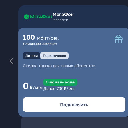
МегаФон
Минимум
100
мбит/сек
Домашний интернет
Детали
Подключение
Скидка только для новых абонентов.
1 месяц по акции
0
₽/мес
Далее
700
₽/мес
Подключить