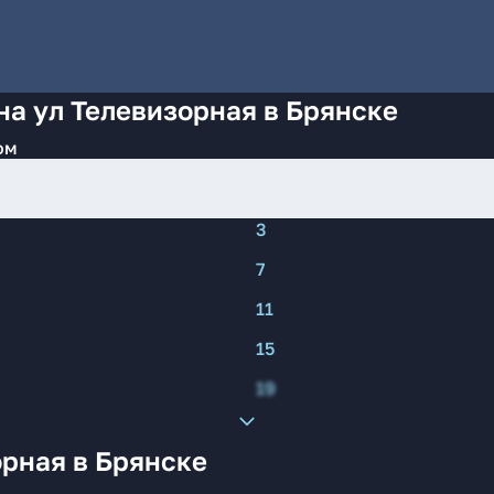
на ул Телевизорная в Брянске
ом
3
7
11
15
19
рная в Брянске