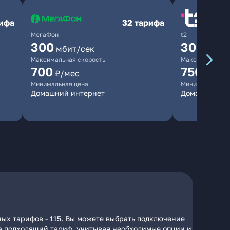
рифа
32 тарифа
МегаФон
t2
300
300
мбит/сек
мбит/
Максимальная скорость
Максимальная 
700
750
₽/мес
₽/мес
Минимальная цена
Минимальная ц
Домашний интернет
Домашний ин
ных тарифов - 115. Вы можете выбрать подключение
 на подходящий тариф, учитывая необходимые опции и