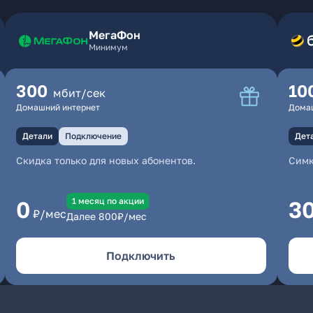
МегаФон
Минимум
300
10
мбит/сек
Домашний интернет
Дома
Детали
Подключение
Дет
Скидка только для новых абонентов.
Симк
1 месяц по акции
0
3
₽/мес
Далее
800
₽/мес
Подключить