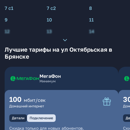
7 с1
7 с2
8
9
10
11
12
13
14
Лучшие тарифы на ул Октябрьская в
Брянске
МегаФон
Минимум
100
3
мбит/сек
Домашний интернет
Дом
Детали
Подключение
Де
Скидка только для новых абонентов.
Ски