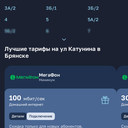
3А/2
3Б/1
3Б/2
4
5
5А/2
5Б/2
6
7
Лучшие тарифы на ул Катунина в
Брянске
МегаФон
Минимум
100
3
мбит/сек
Домашний интернет
Дом
Детали
Подключение
Де
Скидка только для новых абонентов.
Ски