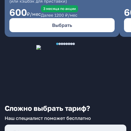
(или кэшбэк для приставки)
3 месяцa по акции
600
6
₽/мес
Далее
1200
₽/мес
Выбрать
Сложно выбрать тариф?
Наш специалист поможет бесплатно