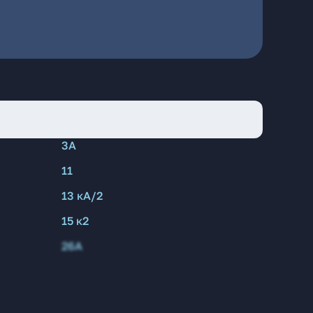
3А
11
13 кА/2
15 к2
26А