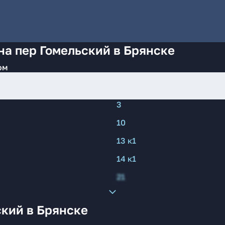
на пер Гомельский в Брянске
ом
3
10
13 к1
14 к1
21
ский в Брянске