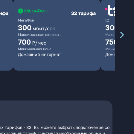
рифа
32 тарифа
МегаФон
t2
300
300
мбит/сек
мбит/
Максимальная скорость
Максимальная 
700
750
₽/мес
₽/мес
Минимальная цена
Минимальная ц
Домашний интернет
Домашний ин
х тарифов - 83. Вы можете выбрать подключение со
 подходящий тариф, учитывая необходимые опции и