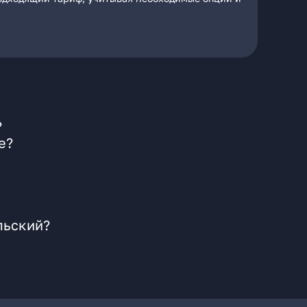
?
е?
льский?