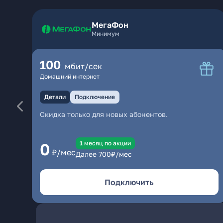
МегаФон
Минимум
100
мбит/сек
Домашний интернет
Детали
Подключение
Скидка только для новых абонентов.
1 месяц по акции
0
₽/мес
Далее
700
₽/мес
Подключить