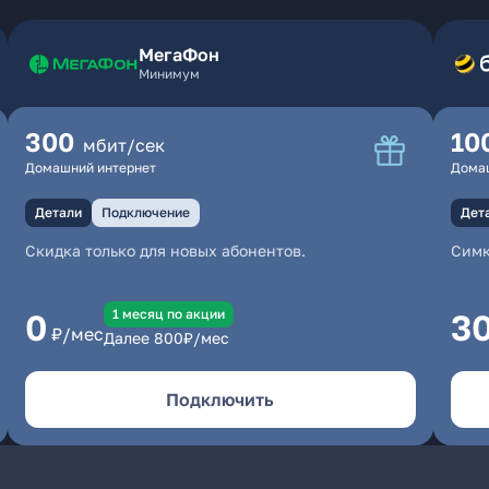
МегаФон
Минимум
300
10
мбит/сек
Домашний интернет
Дома
Детали
Подключение
Дет
Скидка только для новых абонентов.
Симк
1 месяц по акции
0
3
₽/мес
Далее
800
₽/мес
Подключить