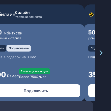
билайн
Удобный для дома
0
500
мбит/сек
мбит
шний интернет
Домашний инте
али
Подключение
Подключение
а в подарок на 3 мес.
Подключени
2 месяцa по акции
00
350
₽/мес
₽/м
Далее
750
₽/мес
Подключить