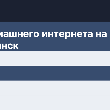
ашнего интернета на
янск