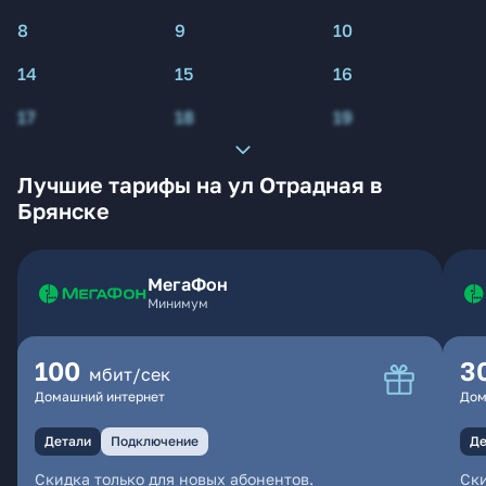
8
9
10
14
15
16
17
18
19
Лучшие тарифы на ул Отрадная в
Брянске
МегаФон
Минимум
100
3
мбит/сек
Домашний интернет
Дом
Детали
Подключение
Де
Скидка только для новых абонентов.
Ски