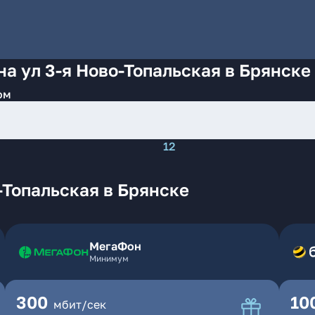
на ул 3-я Ново-Топальская в Брянске
ом
12
-Топальская в Брянске
МегаФон
Минимум
300
10
мбит/сек