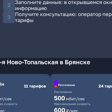
Заполните данные: в открывшемся окн
информацию
Получите консультацию: оператор пе
тарифы
-я Ново-Топальская в Брянске
11 тарифов
24 та
Ростелеком
500
ит/сек
мбит/сек
я скорость
Максимальная скорость
600
ес
₽/мес