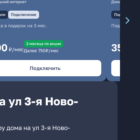
шний интернет
Домашний инте
али
Подключение
Подключение
а в подарок на 3 мес.
Подключени
2 месяцa по акции
00
350
₽/мес
₽/м
Далее
750
₽/мес
Подключить
 ул 3-я Ново-
у дома на ул 3-я Ново-