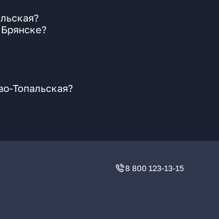
альская?
 Брянске?
во-Топальская?
8 800 123-13-15