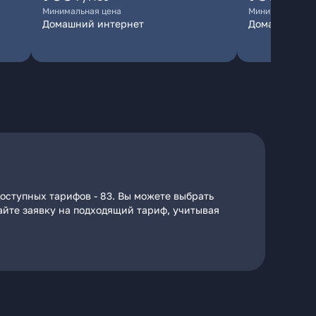
Минимальная цена
Минимальная ц
Домашний интернет
Домашний ин
доступных тарифов - 83. Вы можете выбрать
дайте заявку на подходящий тариф, учитывая