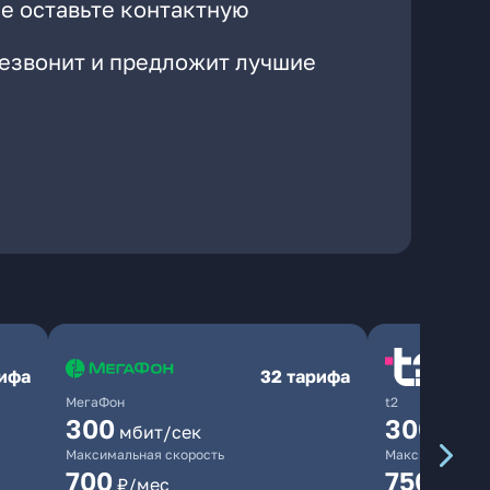
е оставьте контактную
резвонит и предложит лучшие
рифа
32 тарифа
МегаФон
t2
300
300
мбит/сек
мбит/
Максимальная скорость
Максимальная 
700
750
₽/мес
₽/мес