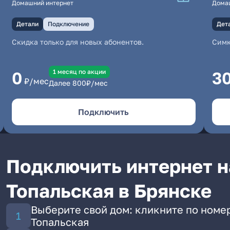
Домашний интернет
Дома
Детали
Подключение
Дет
Скидка только для новых абонентов.
Симк
1 месяц по акции
0
3
₽/мес
Далее
800
₽/мес
Подключить
Подключить интернет на
Топальская в Брянске
Выберите свой дом: кликните по номер
Топальская