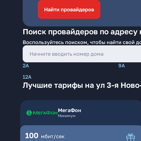
Найти провайдеров
Поиск провайдеров по адресу 
Воспользуйтесь поиском, чтобы найти свой д
2А
9А
12А
Лучшие тарифы на ул 3-я Ново
МегаФон
Минимум
100
мбит/сек