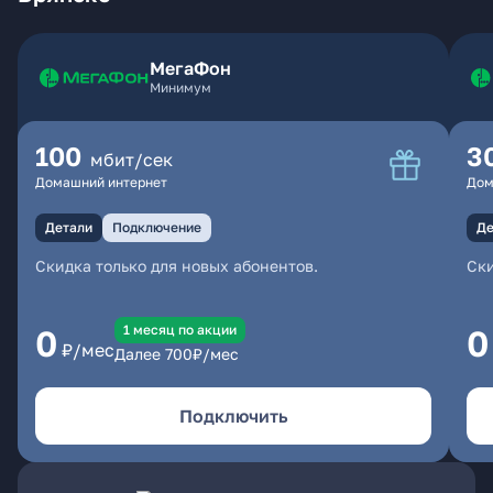
МегаФон
Минимум
100
3
мбит/сек
Домашний интернет
Дом
Детали
Подключение
Де
Скидка только для новых абонентов.
Ски
1 месяц по акции
0
0
₽/мес
Далее
700
₽/мес
Подключить