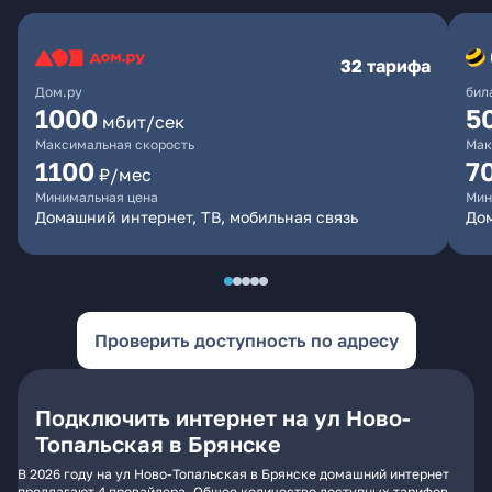
32 тарифа
Дом.ру
бил
1000
5
мбит/сек
Максимальная скорость
Мак
1100
7
₽/мес
Минимальная цена
Мин
Домашний интернет, ТВ, мобильная связь
Дом
Проверить доступность по адресу
Подключить интернет на ул Ново-
Топальская в Брянске
В 2026 году на ул Ново-Топальская в Брянске домашний интернет
предлагают 4 провайдера. Общее количество доступных тарифов -