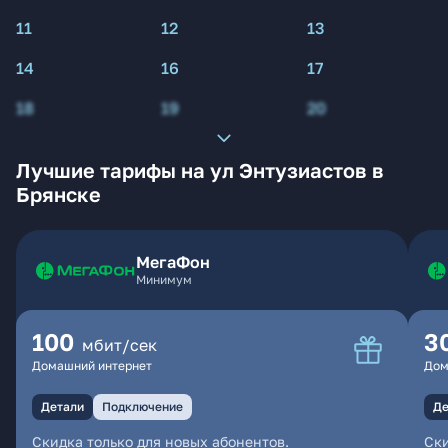
11
12
13
14
16
17
18
19
20
Лучшие тарифы на ул Энтузиастов в
Брянске
МегаФон
Минимум
100
3
мбит/сек
Домашний интернет
Дом
Детали
Подключение
Де
Скидка только для новых абонентов.
Ски