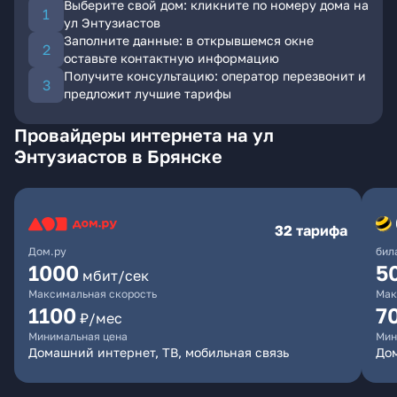
Выберите свой дом: кликните по номеру дома на
ул Энтузиастов
Заполните данные: в открывшемся окне
оставьте контактную информацию
Получите консультацию: оператор перезвонит и
предложит лучшие тарифы
Провайдеры интернета на ул
Энтузиастов в Брянске
32 тарифа
Дом.ру
бил
1000
5
мбит/сек
Максимальная скорость
Мак
1100
7
₽/мес
Минимальная цена
Мин
Домашний интернет, ТВ, мобильная связь
Дом