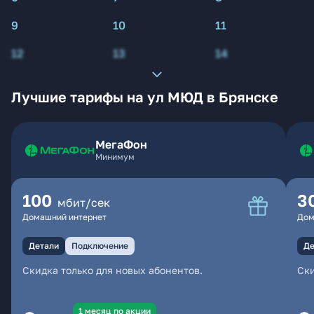
9
10
11
12
13
14
Лучшие тарифы на ул МЮД в Брянске
МегаФон
Минимум
100
3
мбит/сек
Домашний интернет
Дом
Детали
Подключение
Де
Скидка только для новых абонентов.
Ски
1 месяц по акции