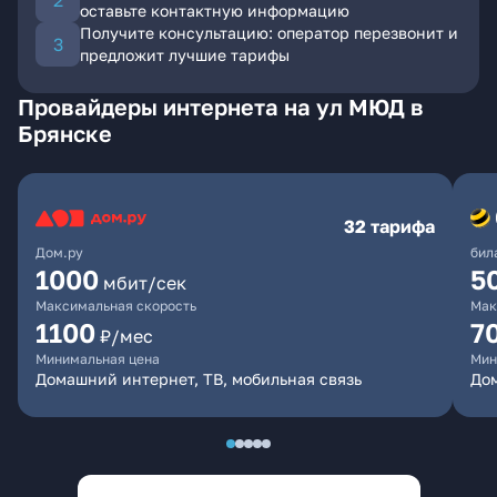
оставьте контактную информацию
Получите консультацию: оператор перезвонит и
предложит лучшие тарифы
Провайдеры интернета на ул МЮД в
Брянске
32 тарифа
Дом.ру
бил
1000
5
мбит/сек
Максимальная скорость
Мак
1100
7
₽/мес
Минимальная цена
Мин
Домашний интернет, ТВ, мобильная связь
Дом