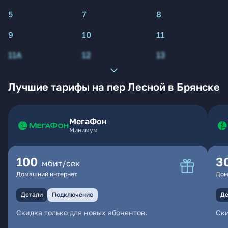
5
7
8
9
10
11
11А
12
13
Лучшие тарифы на пер Лесной в Брянске
МегаФон
Минимум
100
3
мбит/сек
Домашний интернет
Дом
Детали
Подключение
Де
Скидка только для новых абонентов.
Ски