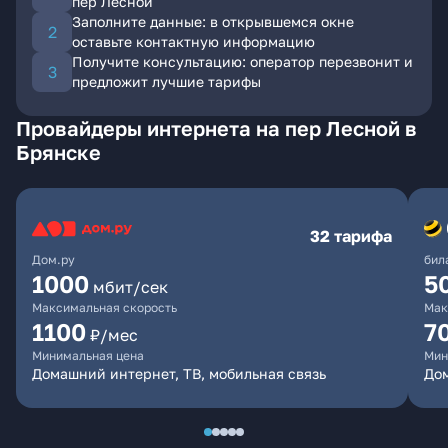
пер Лесной
Заполните данные: в открывшемся окне
оставьте контактную информацию
Получите консультацию: оператор перезвонит и
предложит лучшие тарифы
Провайдеры интернета на пер Лесной в
Брянске
32 тарифа
Дом.ру
бил
1000
5
мбит/сек
Максимальная скорость
Мак
1100
7
₽/мес
Минимальная цена
Мин
Домашний интернет, ТВ, мобильная связь
Дом