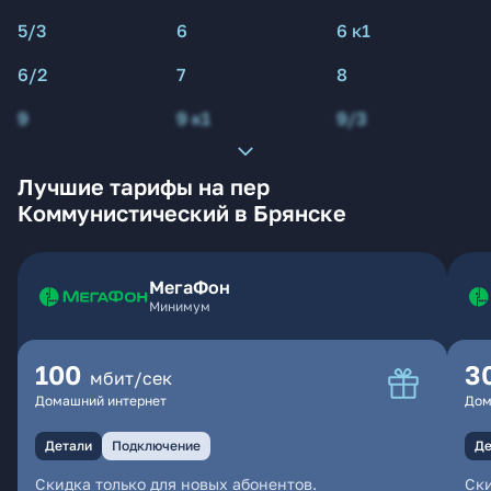
5/3
6
6 к1
6/2
7
8
9
9 к1
9/3
Лучшие тарифы на пер
Коммунистический в Брянске
МегаФон
Минимум
100
3
мбит/сек
Домашний интернет
Дом
Детали
Подключение
Де
Скидка только для новых абонентов.
Ски