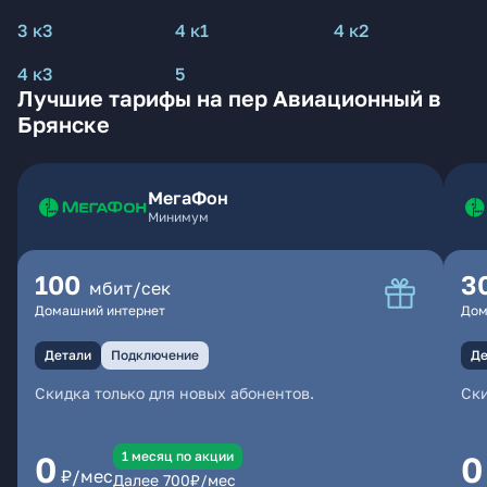
3 к3
4 к1
4 к2
4 к3
5
Лучшие тарифы на пер Авиационный в
Брянске
МегаФон
Минимум
100
3
мбит/сек
Домашний интернет
Дом
Детали
Подключение
Де
Скидка только для новых абонентов.
Ски
1 месяц по акции
0
0
₽/мес
Далее
700
₽/мес