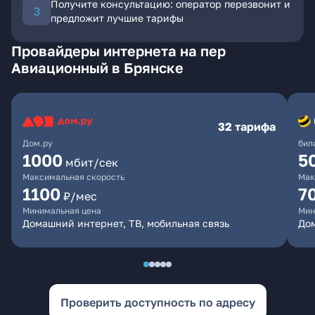
Получите консультацию: оператор перезвонит и
предложит лучшие тарифы
Провайдеры интернета на пер
Авиационный в Брянске
32 тарифа
Дом.ру
бил
1000
5
мбит/сек
Максимальная скорость
Мак
1100
7
₽/мес
Минимальная цена
Мин
Домашний интернет, ТВ, мобильная связь
Дом
Проверить доступность по адресу