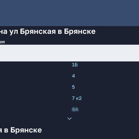
на ул Брянская в Брянске
ом
1Б
4
5
7 к2
8А
я в Брянске