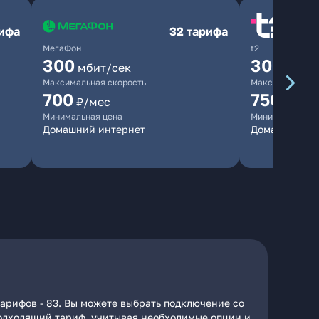
рифа
32 тарифа
МегаФон
t2
300
300
мбит/сек
мбит/
Максимальная скорость
Максимальная 
700
750
₽/мес
₽/мес
Минимальная цена
Минимальная ц
Домашний интернет
Домашний ин
арифов - 83. Вы можете выбрать подключение со
 подходящий тариф, учитывая необходимые опции и