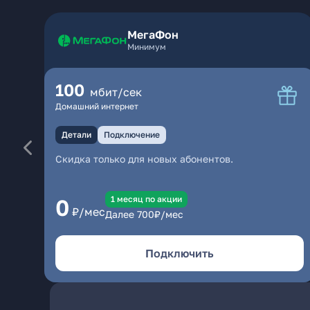
МегаФон
Минимум
100
мбит/сек
Домашний интернет
Детали
Подключение
Скидка только для новых абонентов.
1 месяц по акции
0
₽/мес
Далее
700
₽/мес
Подключить