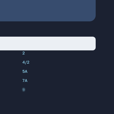
2
4/2
5А
7А
9