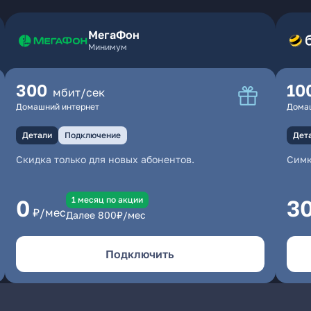
МегаФон
Минимум
300
10
мбит/сек
Домашний интернет
Дома
Детали
Подключение
Дет
Скидка только для новых абонентов.
Симк
1 месяц по акции
0
3
₽/мес
Далее
800
₽/мес
Подключить