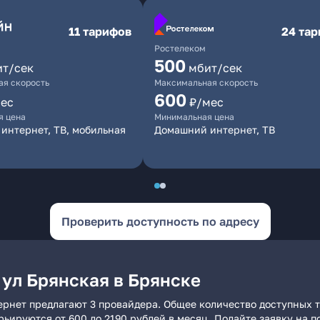
11 тарифов
24 та
Ростелеком
500
ит/сек
мбит/сек
я скорость
Максимальная скорость
600
ес
₽/мес
я цена
Минимальная цена
интернет, ТВ, мобильная
Домашний интернет, ТВ
Проверить доступность по адресу
 ул Брянская в Брянске
ернет предлагают 3 провайдера. Общее количество доступных т
арьируются от 600 до 2190 рублей в месяц. Подайте заявку на