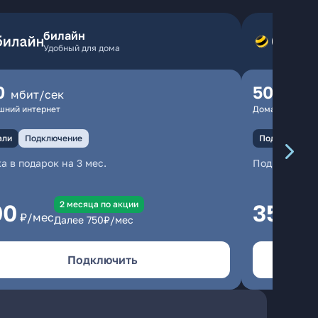
билайн
Удобный для дома
0
500
мбит/сек
мбит
шний интернет
Домашний инте
али
Подключение
Подключение
а в подарок на 3 мес.
Подключени
2 месяцa по акции
00
350
₽/мес
₽/м
Далее
750
₽/мес
Подключить