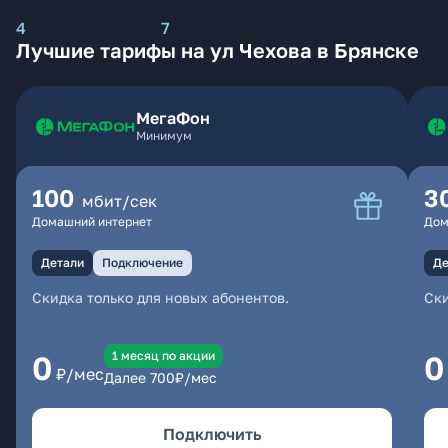
4
7
Лучшие тарифы на ул Чехова в Брянске
МегаФон
Минимум
100
3
мбит/сек
Домашний интернет
Дом
Детали
Подключение
Де
Скидка только для новых абонентов.
Ски
1 месяц по акции
0
0
₽/мес
Далее
700
₽/мес
Подключить