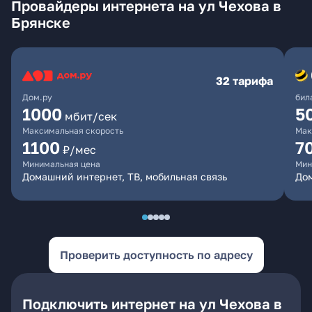
Провайдеры интернета на ул Чехова в
Брянске
32 тарифа
Дом.ру
бил
1000
5
мбит/сек
Максимальная скорость
Мак
1100
7
₽/мес
Минимальная цена
Мин
Домашний интернет, ТВ, мобильная связь
Дом
Проверить доступность по адресу
Подключить интернет на ул Чехова в