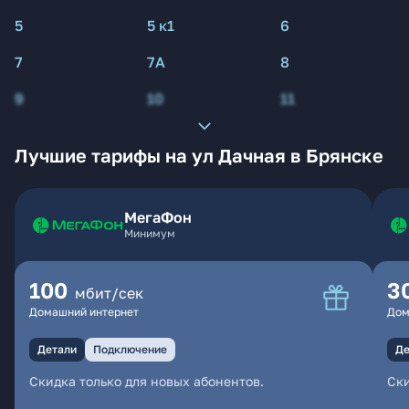
5
5 к1
6
7
7А
8
9
10
11
Лучшие тарифы на ул Дачная в Брянске
МегаФон
Минимум
100
3
мбит/сек
Домашний интернет
Дом
Детали
Подключение
Де
Скидка только для новых абонентов.
Ски