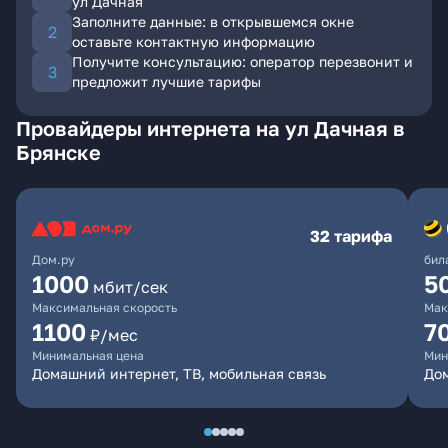
ул Дачная
Заполните данные: в открывшемся окне
оставьте контактную информацию
Получите консультацию: оператор перезвонит и
предложит лучшие тарифы
Провайдеры интернета на ул Дачная в
Брянске
32 тарифа
Дом.ру
бил
1000
5
мбит/сек
Максимальная скорость
Мак
1100
7
₽/мес
Минимальная цена
Мин
Домашний интернет, ТВ, мобильная связь
Дом