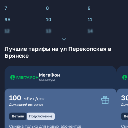
7
8
9
9А
10
11
12
13
14
Лучшие тарифы на ул Перекопская в
Брянске
МегаФон
Минимум
100
3
мбит/сек
Домашний интернет
Дом
Детали
Подключение
Де
Скидка только для новых абонентов.
Ски