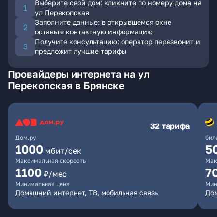
Выберите свой дом: кликните по номеру дома на
ул Перекопская
Заполните данные: в открывшемся окне
оставьте контактную информацию
Получите консультацию: оператор перезвонит и
предложит лучшие тарифы
Провайдеры интернета на ул
Перекопская в Брянске
32 тарифа
Дом.ру
бил
1000
5
мбит/сек
Максимальная скорость
Мак
1100
7
₽/мес
Минимальная цена
Мин
Домашний интернет, ТВ, мобильная связь
Дом