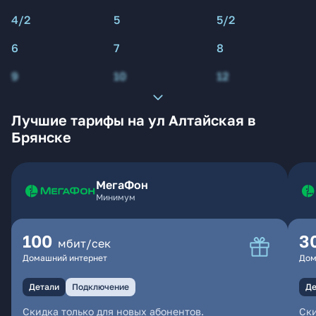
4/2
5
5/2
6
7
8
9
10
12
Лучшие тарифы на ул Алтайская в
Брянске
МегаФон
Минимум
100
3
мбит/сек
Домашний интернет
Дом
Детали
Подключение
Де
Скидка только для новых абонентов.
Ски