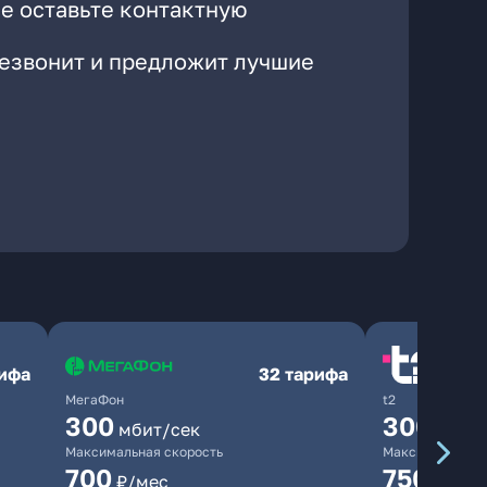
е оставьте контактную
резвонит и предложит лучшие
рифа
32 тарифа
МегаФон
t2
300
300
мбит/сек
мбит/
Максимальная скорость
Максимальная 
700
750
₽/мес
₽/мес