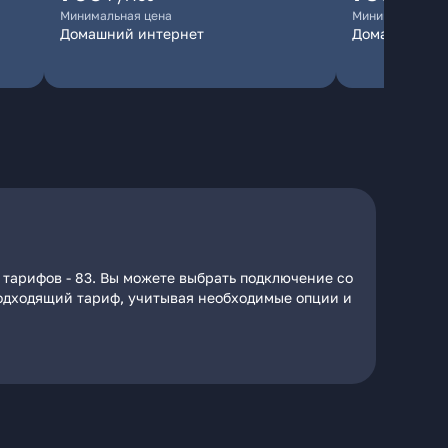
Минимальная цена
Минимальная ц
Домашний интернет
Домашний ин
 тарифов - 83. Вы можете выбрать подключение со
 подходящий тариф, учитывая необходимые опции и