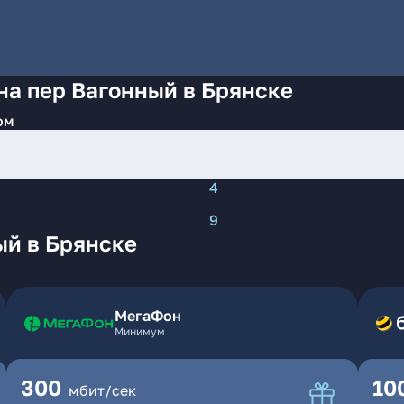
на пер Вагонный в Брянске
ом
4
9
ый в Брянске
МегаФон
Минимум
300
10
мбит/сек