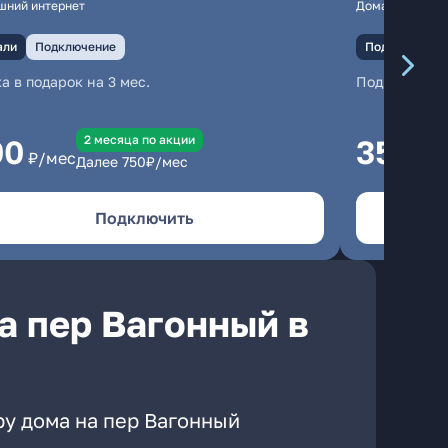
шний интернет
Домашний инте
али
Подключение
Подключение
а в подарок на 3 мес.
Подключени
2 месяцa по акции
00
350
₽/мес
₽/м
Далее
750
₽/мес
Подключить
а пер Вагонный в
ру дома на пер Вагонный