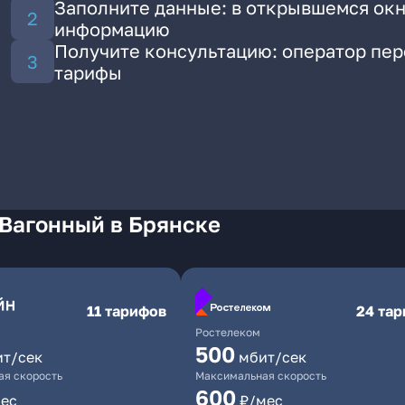
Заполните данные: в открывшемся окн
информацию
Получите консультацию: оператор пе
тарифы
 Вагонный в Брянске
11 тарифов
24 та
Ростелеком
500
ит/сек
мбит/сек
я скорость
Максимальная скорость
600
ес
₽/мес