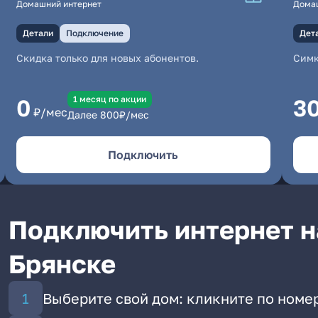
Домашний интернет
Дома
Детали
Подключение
Дет
Скидка только для новых абонентов.
Симк
1 месяц по акции
0
3
₽/мес
Далее
800
₽/мес
Подключить
Подключить интернет н
Брянске
Выберите свой дом: кликните по номе