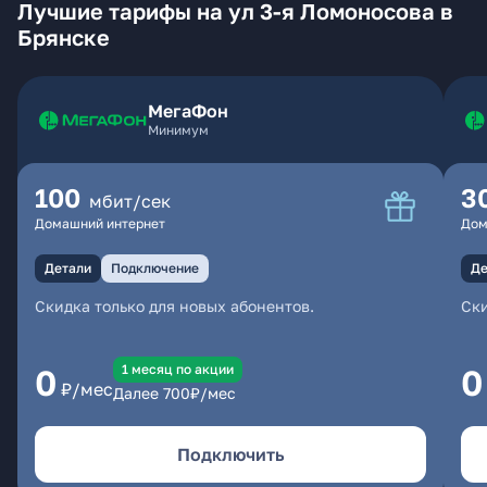
Лучшие тарифы на ул 3-я Ломоносова в
Брянске
МегаФон
Минимум
100
3
мбит/сек
Домашний интернет
Дом
Детали
Подключение
Де
Скидка только для новых абонентов.
Ски
1 месяц по акции
0
0
₽/мес
Далее
700
₽/мес
Подключить