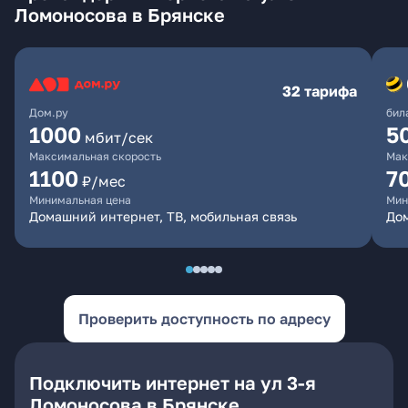
Ломоносова в Брянске
32 тарифа
Дом.ру
бил
1000
5
мбит/сек
Максимальная скорость
Мак
1100
7
₽/мес
Минимальная цена
Мин
Домашний интернет, ТВ, мобильная связь
Дом
Проверить доступность по адресу
Подключить интернет на ул 3-я
Ломоносова в Брянске