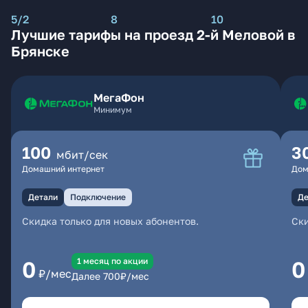
5/2
8
10
Лучшие тарифы на проезд 2-й Меловой в
Брянске
МегаФон
Минимум
100
3
мбит/сек
Домашний интернет
Дом
Детали
Подключение
Де
Скидка только для новых абонентов.
Ски
1 месяц по акции
0
0
₽/мес
Далее
700
₽/мес