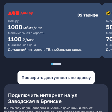
32 тарифа
Дом.ру
бил
1000
5
мбит/сек
Максимальная скорость
Мак
1100
7
₽/мес
Минимальная цена
Мин
Домашний интернет, ТВ, мобильная связь
Дом
Проверить доступность по адресу
Подключить интернет на ул
Заводская в Брянске
В 2026 году на ул Заводская в Брянске домашний интернет
предлагают 2 провайдера. Общее количество доступных тарифов -