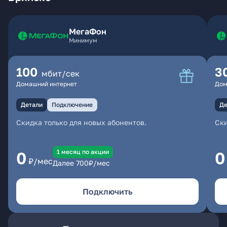
МегаФон
Минимум
100
3
мбит/сек
Домашний интернет
Дом
Детали
Подключение
Де
Скидка только для новых абонентов.
Ски
1 месяц по акции
0
0
₽/мес
Далее
700
₽/мес
Подключить