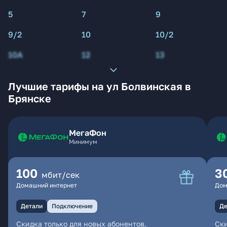
5
7
9
9/2
10
10/2
10А
12
13
Лучшие тарифы на ул Болвинская в
Брянске
МегаФон
Минимум
100
3
мбит/сек
Домашний интернет
Дом
Детали
Подключение
Де
Скидка только для новых абонентов.
Ски