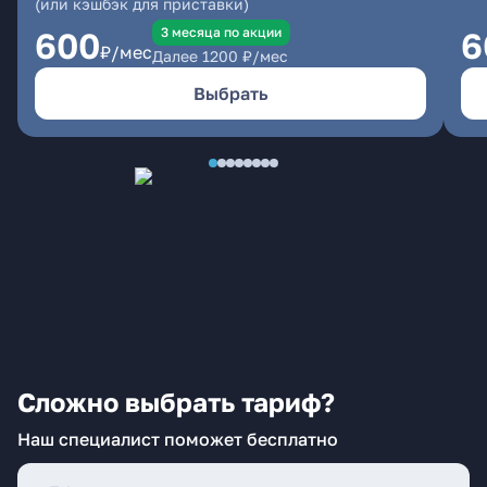
(или кэшбэк для приставки)
3 месяцa по акции
600
6
₽/мес
Далее
1200
₽/мес
Выбрать
Сложно выбрать тариф?
Наш специалист поможет бесплатно