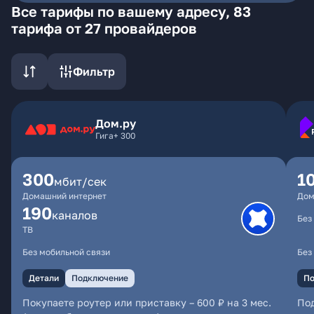
Все тарифы по вашему адресу, 83
тарифа от 27 провайдеров
Фильтр
Дом.ру
Гига+ 300
300
1
мбит/сек
Домашний интернет
Дом
190
каналов
Без
ТВ
Без мобильной связи
Без
Детали
Подключение
По
Покупаете роутер или приставку – 600 ₽ на 3 мес.
По