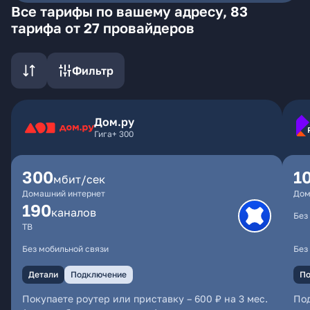
Все тарифы по вашему адресу, 83
тарифа от 27 провайдеров
Фильтр
Дом.ру
Гига+ 300
300
1
мбит/сек
Домашний интернет
Дом
190
каналов
Без
ТВ
Без мобильной связи
Без
Детали
Подключение
По
Покупаете роутер или приставку – 600 ₽ на 3 мес.
По