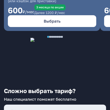
(или кэшбэк для приставки)
3 месяцa по акции
600
6
₽/мес
Далее
1200
₽/мес
Выбрать
Сложно выбрать тариф?
Наш специалист поможет бесплатно