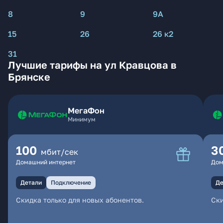
8
9
9А
15
26
26 к2
31
Лучшие тарифы на ул Кравцова в
Брянске
МегаФон
Минимум
100
3
мбит/сек
Домашний интернет
Дом
Детали
Подключение
Де
Скидка только для новых абонентов.
Ски