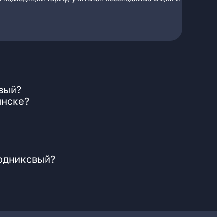
овый?
янске?
Родниковый?