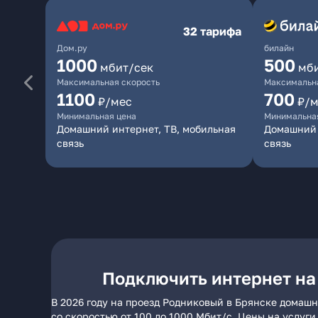
32 тарифа
Дом.ру
билайн
1000
500
мбит/сек
мб
Максимальная скорость
Максимальна
1100
700
₽/мес
₽/м
Минимальная цена
Минимальна
Домашний интернет, ТВ, мобильная
Домашний 
связь
связь
Подключить интернет на
В 2026 году на проезд Родниковый в Брянске домаш
со скоростью от 100 до 1000 Мбит/с. Цены на услуг