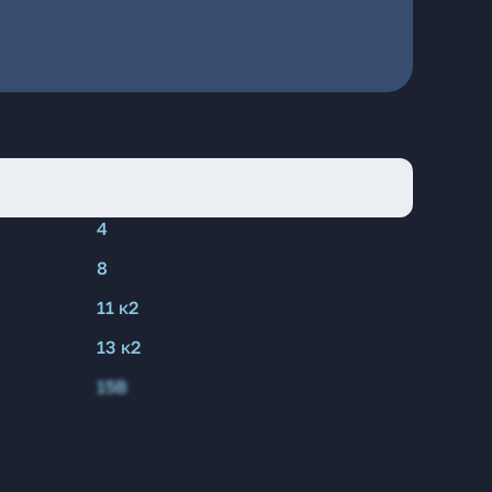
4
8
11 к2
13 к2
15В