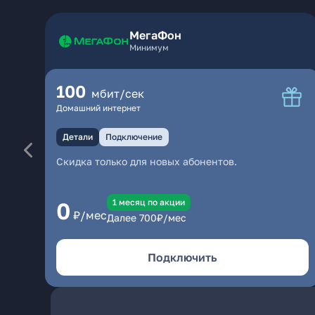
МегаФон
Минимум
100
мбит/сек
Домашний интернет
Детали
Подключение
Скидка только для новых абонентов.
1 месяц по акции
0
₽/мес
Далее
700
₽/мес
Подключить