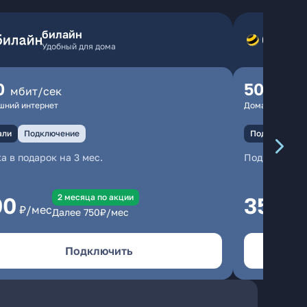
билайн
Удобный для дома
0
500
мбит/сек
мбит
шний интернет
Домашний инте
али
Подключение
Подключение
а в подарок на 3 мес.
Подключени
2 месяцa по акции
00
350
₽/мес
₽/м
Далее
750
₽/мес
Подключить