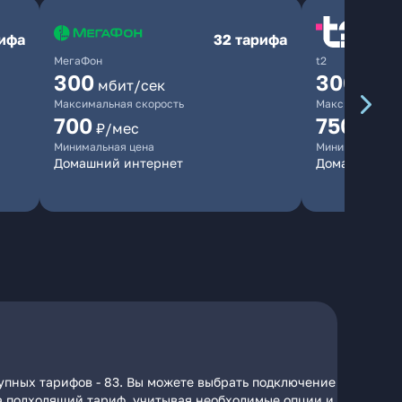
рифа
32 тарифа
МегаФон
t2
300
300
мбит/сек
мбит/
Максимальная скорость
Максимальная 
700
750
₽/мес
₽/мес
Минимальная цена
Минимальная ц
Домашний интернет
Домашний ин
упных тарифов - 83. Вы можете выбрать подключение
 на подходящий тариф, учитывая необходимые опции и