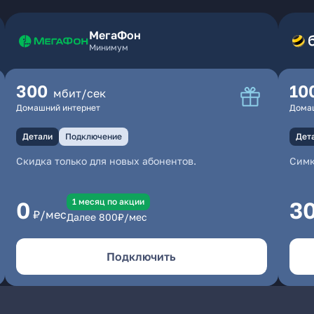
МегаФон
Минимум
300
10
мбит/сек
Домашний интернет
Дома
Детали
Подключение
Дет
Скидка только для новых абонентов.
Симк
1 месяц по акции
0
3
₽/мес
Далее
800
₽/мес
Подключить