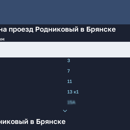
на проезд Родниковый в Брянске
ом
3
7
11
13 к1
15А
никовый в Брянске