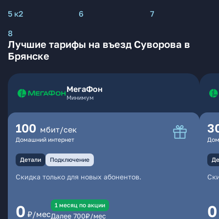
5 к2
6
7
8
Лучшие тарифы на въезд Суворова в
Брянске
МегаФон
Минимум
100
3
мбит/сек
Домашний интернет
Дом
Детали
Подключение
Де
Скидка только для новых абонентов.
Ски
1 месяц по акции
0
0
₽/мес
Далее
700
₽/мес