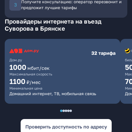
Получите консультацию: оператор перезвонит и
предложит лучшие тарифы
Провайдеры интернета на въезд
Суворова в Брянске
32 тарифа
Дом.ру
бил
1000
5
мбит/сек
Максимальная скорость
Мак
1100
7
₽/мес
Минимальная цена
Мин
Домашний интернет, ТВ, мобильная связь
Дом
Проверить доступность по адресу