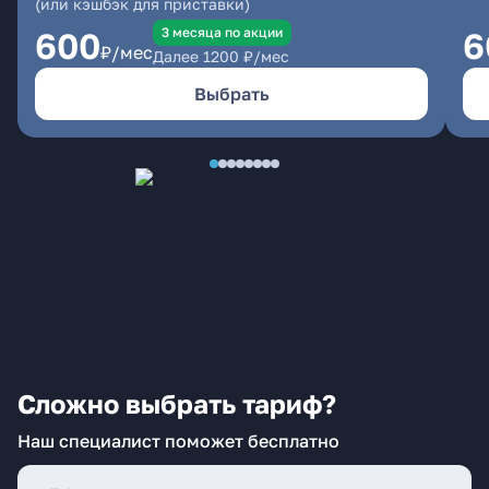
(или кэшбэк для приставки)
3 месяцa по акции
600
6
₽/мес
Далее
1200
₽/мес
Выбрать
Сложно выбрать тариф?
Наш специалист поможет бесплатно