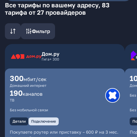
Все тарифы по вашему адресу, 83
тарифа от 27 провайдеров
Фильтр
Дом.ру
Гига+ 300
300
1
мбит/сек
Домашний интернет
Дом
190
каналов
Без
ТВ
Без мобильной связи
Без
Детали
Подключение
По
Покупаете роутер или приставку – 600 ₽ на 3 мес.
По