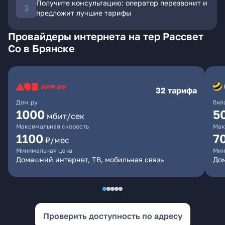
Получите консультацию: оператор перезвонит и
предложит лучшие тарифы
Провайдеры интернета на тер Рассвет
Со в Брянске
32 тарифа
Дом.ру
бил
1000
5
мбит/сек
Максимальная скорость
Мак
1100
7
₽/мес
Минимальная цена
Мин
Домашний интернет, ТВ, мобильная связь
Дом
Проверить доступность по адресу