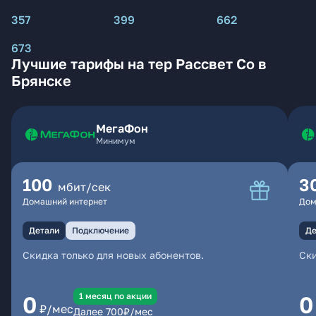
357
399
662
673
Лучшие тарифы на тер Рассвет Со в
Брянске
МегаФон
Минимум
100
3
мбит/сек
Домашний интернет
Дом
Детали
Подключение
Де
Скидка только для новых абонентов.
Ски
1 месяц по акции
0
0
₽/мес
Далее
700
₽/мес