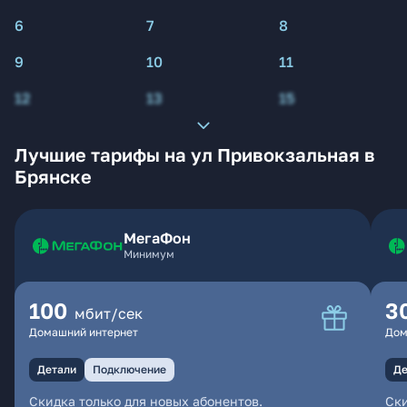
6
7
8
9
10
11
12
13
15
Лучшие тарифы на ул Привокзальная в
Брянске
МегаФон
Минимум
100
3
мбит/сек
Домашний интернет
Дом
Детали
Подключение
Де
Скидка только для новых абонентов.
Ски