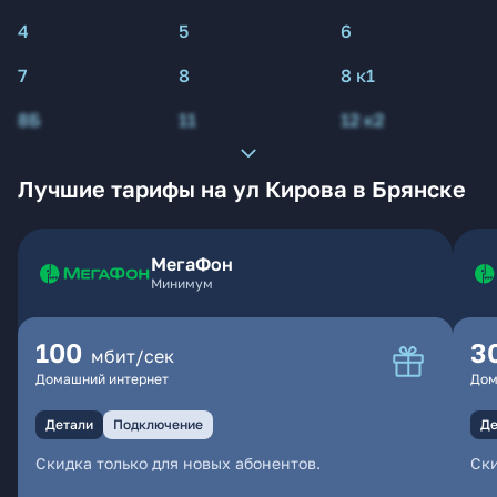
4
5
6
7
8
8 к1
8Б
11
12 к2
Лучшие тарифы на ул Кирова в Брянске
МегаФон
Минимум
100
3
мбит/сек
Домашний интернет
Дом
Детали
Подключение
Де
Скидка только для новых абонентов.
Ски