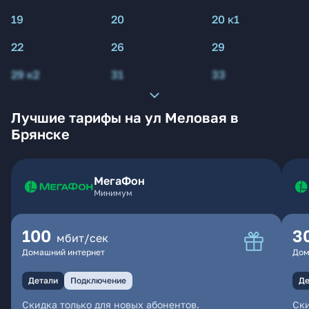
19
20
20 к1
22
26
29
29 к2
31
33
Лучшие тарифы на ул Меловая в
Брянске
МегаФон
Минимум
100
3
мбит/сек
Домашний интернет
Дом
Детали
Подключение
Де
Скидка только для новых абонентов.
Ски